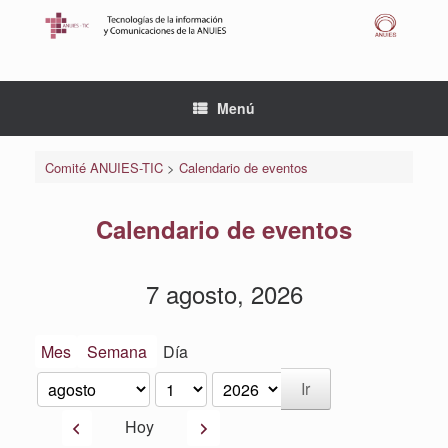
Saltar
al
contenido
Menú
Comité ANUIES-TIC
>
Calendario de eventos
Calendario de eventos
7 agosto, 2026
Mes
Semana
Día
Mes
Día
Año
Anterior
Siguiente
Hoy