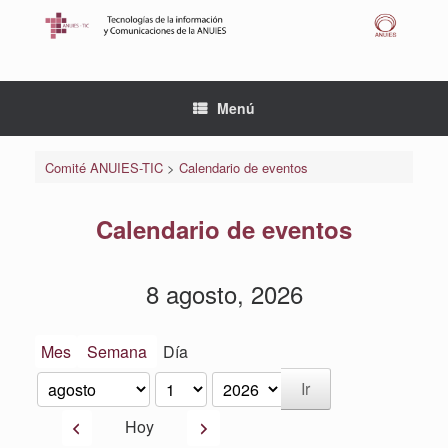
Saltar
al
contenido
Menú
Comité ANUIES-TIC
>
Calendario de eventos
Calendario de eventos
8 agosto, 2026
Mes
Semana
Día
Mes
Día
Año
Anterior
Siguiente
Hoy