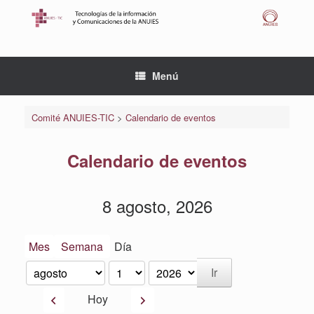
Saltar
al
contenido
Menú
Comité ANUIES-TIC
>
Calendario de eventos
Calendario de eventos
8 agosto, 2026
Mes
Semana
Día
Mes
Día
Año
Anterior
Siguiente
Hoy