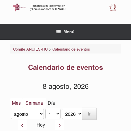
Saltar
al
contenido
Menú
Comité ANUIES-TIC
>
Calendario de eventos
Calendario de eventos
8 agosto, 2026
Mes
Semana
Día
Mes
Día
Año
Anterior
Siguiente
Hoy