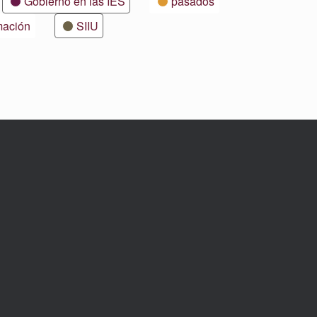
Gobierno en las IES
pasados
mación
SIIU