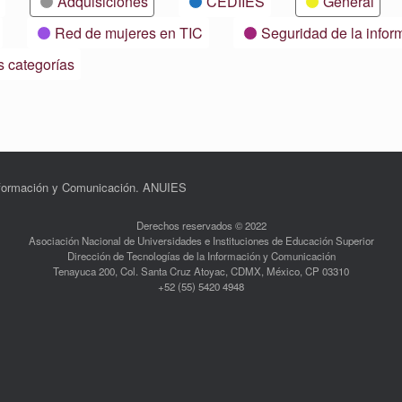
Adquisiciones
CEDIIES
General
Red de mujeres en TIC
Seguridad de la infor
s categorías
Información y Comunicación. ANUIES
Derechos reservados © 2022
Asociación Nacional de Universidades e Instituciones de Educación Superior
Dirección de Tecnologías de la Información y Comunicación
Tenayuca 200, Col. Santa Cruz Atoyac, CDMX, México, CP 03310
+52 (55) 5420 4948