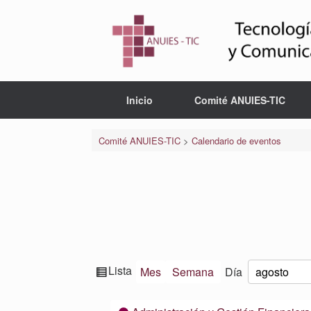
Saltar
al
contenido
Inicio
Comité ANUIES-TIC
Comité ANUIES-TIC
>
Calendario de eventos
Ver
Lista
Mes
Semana
Día
Mes
Día
Año
como
Categorías