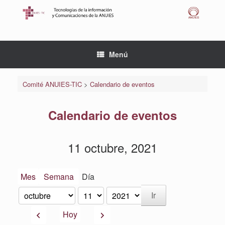
Saltar
al
contenido
Menú
Comité ANUIES-TIC
>
Calendario de eventos
Calendario de eventos
11 octubre, 2021
Mes
Semana
Día
Mes
Día
Año
Anterior
Siguiente
Hoy