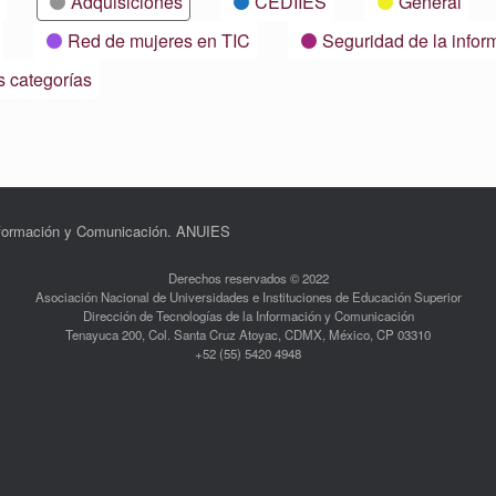
Adquisiciones
CEDIIES
General
Red de mujeres en TIC
Seguridad de la infor
s categorías
Información y Comunicación. ANUIES
Derechos reservados © 2022
Asociación Nacional de Universidades e Instituciones de Educación Superior
Dirección de Tecnologías de la Información y Comunicación
Tenayuca 200, Col. Santa Cruz Atoyac, CDMX, México, CP 03310
+52 (55) 5420 4948