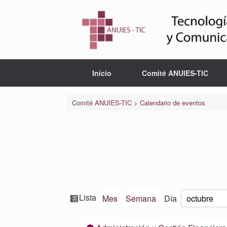
Saltar
al
contenido
Inicio
Comité ANUIES-TIC
Comité ANUIES-TIC
>
Calendario de eventos
Ver
Lista
Mes
Semana
Día
Mes
Día
Año
como
Categorías