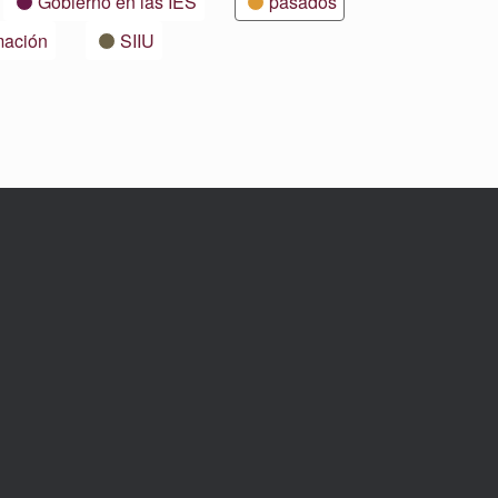
Gobierno en las IES
pasados
mación
SIIU