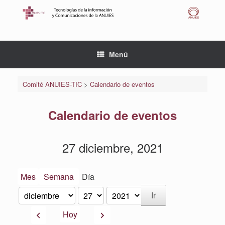
Saltar
al
contenido
Menú
Comité ANUIES-TIC
>
Calendario de eventos
Calendario de eventos
27 diciembre, 2021
Mes
Semana
Día
Mes
Día
Año
Anterior
Siguiente
Hoy