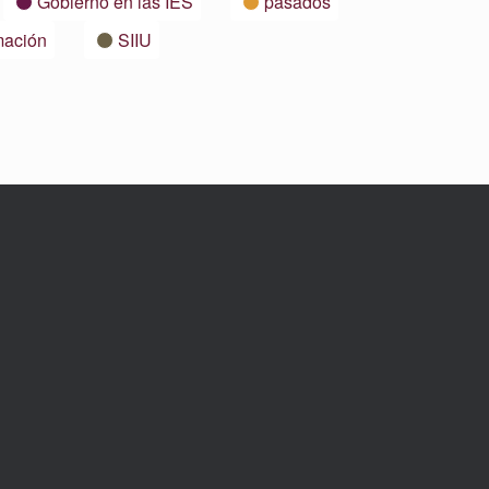
Gobierno en las IES
pasados
mación
SIIU