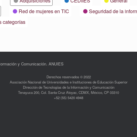
Adquisiciones
CEDIIES
General
Red de mujeres en TIC
Seguridad de la infor
s categorías
Información y Comunicación. ANUIES
Derechos reservados © 2022
Asociación Nacional de Universidades e Instituciones de Educación Superior
Dirección de Tecnologías de la Información y Comunicación
Tenayuca 200, Col. Santa Cruz Atoyac, CDMX, México, CP 03310
+52 (55) 5420 4948