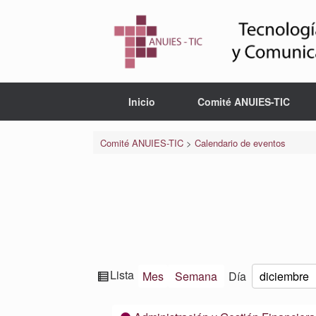
Saltar
al
contenido
Inicio
Comité ANUIES-TIC
Comité ANUIES-TIC
>
Calendario de eventos
Ver
Lista
Mes
Semana
Día
Mes
Día
Año
como
Categorías