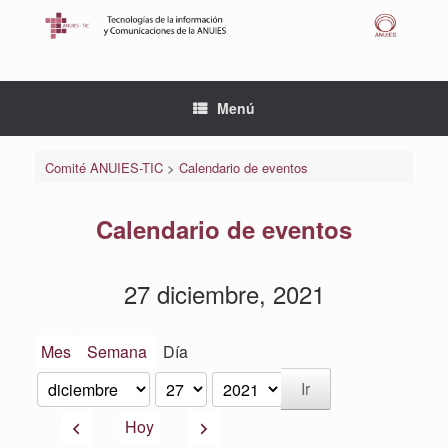
Saltar
al
contenido
Menú
Comité ANUIES-TIC
>
Calendario de eventos
Calendario de eventos
27 diciembre, 2021
Mes
Semana
Día
Mes
Día
Año
Anterior
Siguiente
Hoy