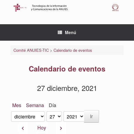
Saltar
al
contenido
Menú
Comité ANUIES-TIC
>
Calendario de eventos
Calendario de eventos
27 diciembre, 2021
Mes
Semana
Día
Mes
Día
Año
Anterior
Siguiente
Hoy