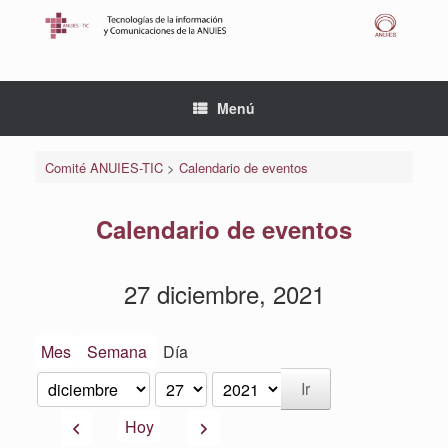
Saltar
al
contenido
Menú
Comité ANUIES-TIC
>
Calendario de eventos
Calendario de eventos
27 diciembre, 2021
Mes
Semana
Día
Mes
Día
Año
Anterior
Siguiente
Hoy