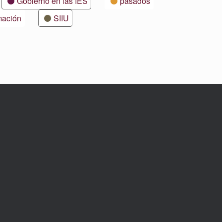
Gobierno en las IES
pasados
mación
SIIU