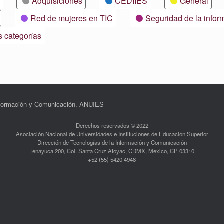
Adquisiciones
CEDIIES
General
Red de mujeres en TIC
Seguridad de la infor
s categorías
Información y Comunicación. ANUIES
Derechos reservados © 2022
Asociación Nacional de Universidades e Instituciones de Educación Superior
Dirección de Tecnologías de la Información y Comunicación
Tenayuca 200, Col. Santa Cruz Atoyac, CDMX, México, CP 03310
+52 (55) 5420 4948