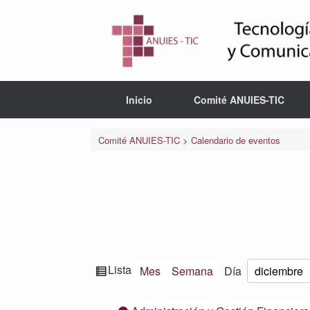
Saltar
al
contenido
Inicio
Comité ANUIES-TIC
Comité ANUIES-TIC
>
Calendario de eventos
Ver
Lista
Mes
Semana
Día
Mes
Día
Año
como
Categorías