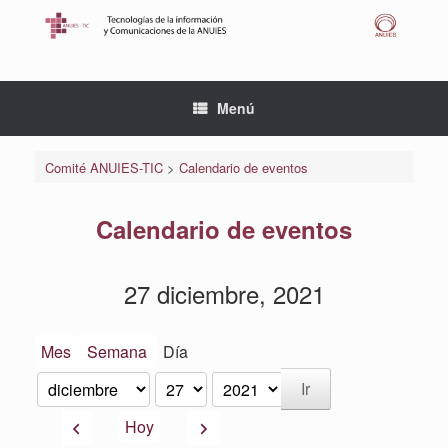
Saltar
al
contenido
Menú
Comité ANUIES-TIC
>
Calendario de eventos
Calendario de eventos
27 diciembre, 2021
Mes
Semana
Día
Mes
Día
Año
Anterior
Siguiente
Hoy