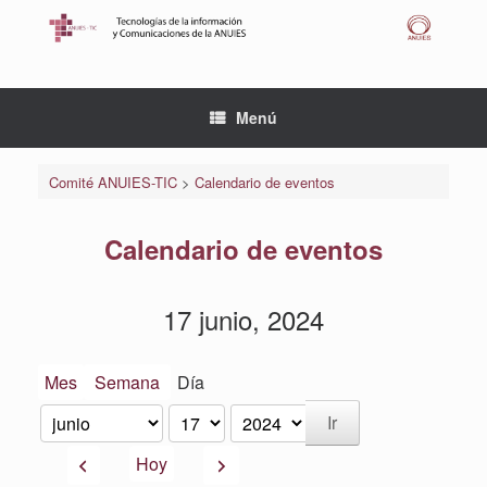
Saltar
al
contenido
Menú
Comité ANUIES-TIC
>
Calendario de eventos
Calendario de eventos
17 junio, 2024
Mes
Semana
Día
Mes
Día
Año
Anterior
Siguiente
Hoy