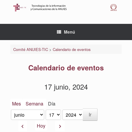
Saltar
al
contenido
Menú
Comité ANUIES-TIC
>
Calendario de eventos
Calendario de eventos
17 junio, 2024
Mes
Semana
Día
Mes
Día
Año
Anterior
Siguiente
Hoy