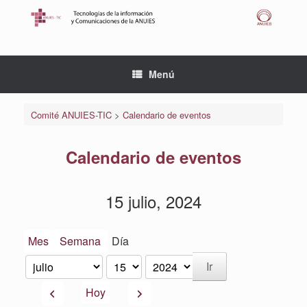
Saltar
al
contenido
Menú
Comité ANUIES-TIC
>
Calendario de eventos
Calendario de eventos
15 julio, 2024
Mes
Semana
Día
Mes
Día
Año
Anterior
Siguiente
Hoy