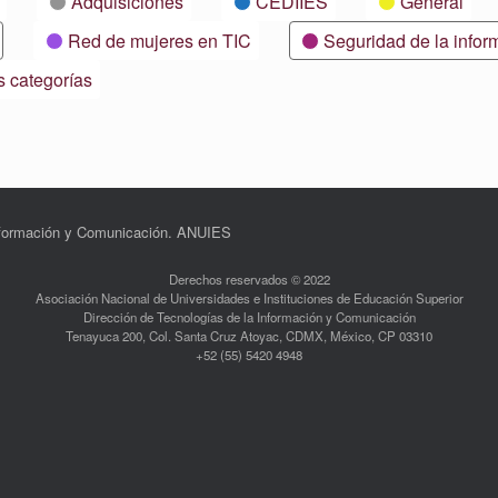
Adquisiciones
CEDIIES
General
Red de mujeres en TIC
Seguridad de la infor
s categorías
Información y Comunicación. ANUIES
Derechos reservados © 2022
Asociación Nacional de Universidades e Instituciones de Educación Superior
Dirección de Tecnologías de la Información y Comunicación
Tenayuca 200, Col. Santa Cruz Atoyac, CDMX, México, CP 03310
+52 (55) 5420 4948