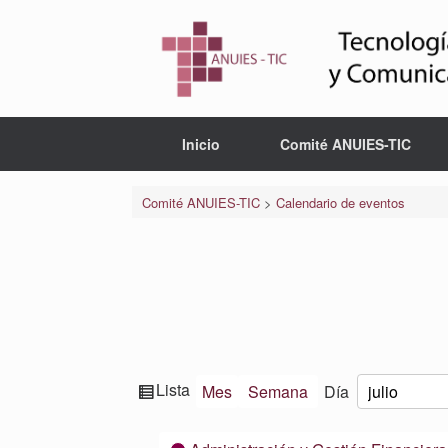
Saltar
al
contenido
Inicio
Comité ANUIES-TIC
Comité ANUIES-TIC
>
Calendario de eventos
Ver
Lista
Mes
Semana
Día
Mes
Día
Año
como
Categorías