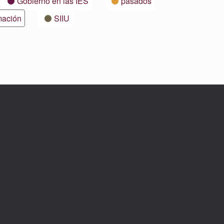
Gobierno en las IES
pasados
mación
SIIU