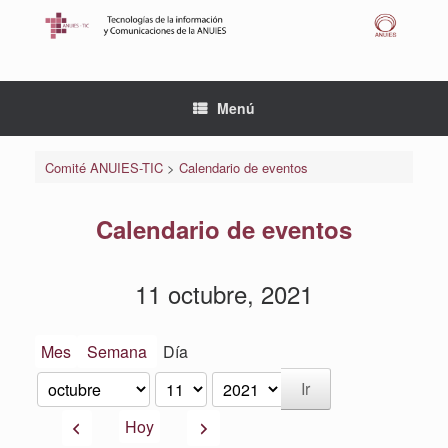
Saltar
al
contenido
Menú
Comité ANUIES-TIC
>
Calendario de eventos
Calendario de eventos
11 octubre, 2021
Mes
Semana
Día
Mes
Día
Año
Anterior
Siguiente
Hoy