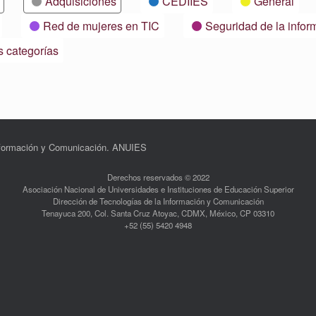
Adquisiciones
CEDIIES
General
Red de mujeres en TIC
Seguridad de la infor
s categorías
Información y Comunicación. ANUIES
Derechos reservados © 2022
Asociación Nacional de Universidades e Instituciones de Educación Superior
Dirección de Tecnologías de la Información y Comunicación
Tenayuca 200, Col. Santa Cruz Atoyac, CDMX, México, CP 03310
+52 (55) 5420 4948