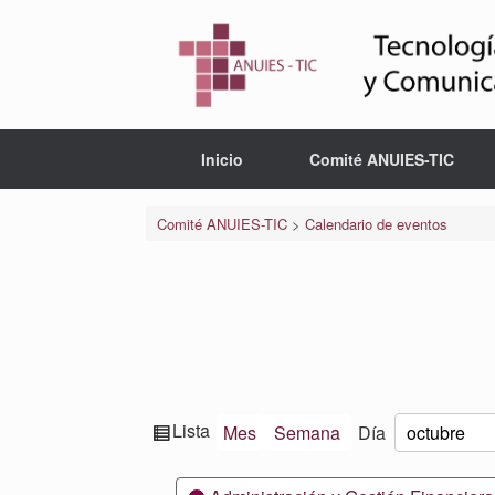
Saltar
al
contenido
Inicio
Comité ANUIES-TIC
Comité ANUIES-TIC
>
Calendario de eventos
Ver
Lista
Mes
Semana
Día
Mes
Día
Año
como
Categorías