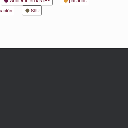
Gobierno en las IES
pasados
mación
SIIU