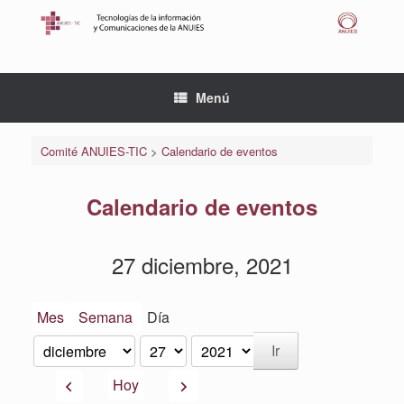
Saltar
al
contenido
Menú
Comité ANUIES-TIC
>
Calendario de eventos
Calendario de eventos
27 diciembre, 2021
Mes
Semana
Día
Mes
Día
Año
Anterior
Siguiente
Hoy