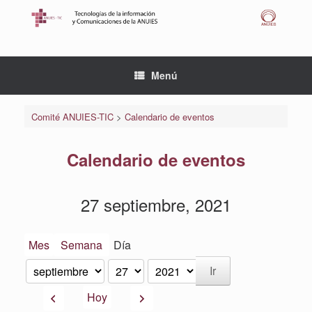
Saltar
al
contenido
Menú
Comité ANUIES-TIC
>
Calendario de eventos
Calendario de eventos
27 septiembre, 2021
Mes
Semana
Día
Mes
Día
Año
Anterior
Siguiente
Hoy