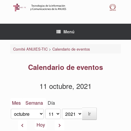
Saltar
al
contenido
Menú
Comité ANUIES-TIC
>
Calendario de eventos
Calendario de eventos
11 octubre, 2021
Mes
Semana
Día
Mes
Día
Año
Anterior
Siguiente
Hoy