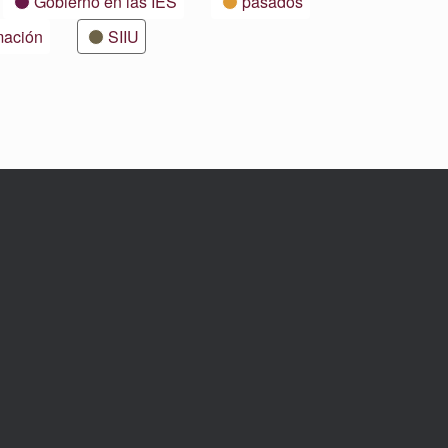
Gobierno en las IES
pasados
mación
SIIU