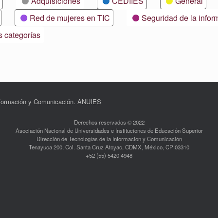
Adquisiciones
CEDIIES
General
Red de mujeres en TIC
Seguridad de la infor
s categorías
Información y Comunicación. ANUIES
Derechos reservados © 2022
Asociación Nacional de Universidades e Instituciones de Educación Superior
Dirección de Tecnologías de la Información y Comunicación
Tenayuca 200, Col. Santa Cruz Atoyac, CDMX, México, CP 03310
+52 (55) 5420 4948