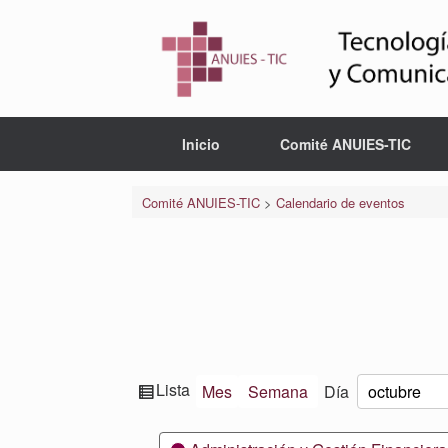
Saltar
al
contenido
Inicio
Comité ANUIES-TIC
Comité ANUIES-TIC
>
Calendario de eventos
Ver
Lista
Mes
Semana
Día
Mes
Día
Año
como
Categorías