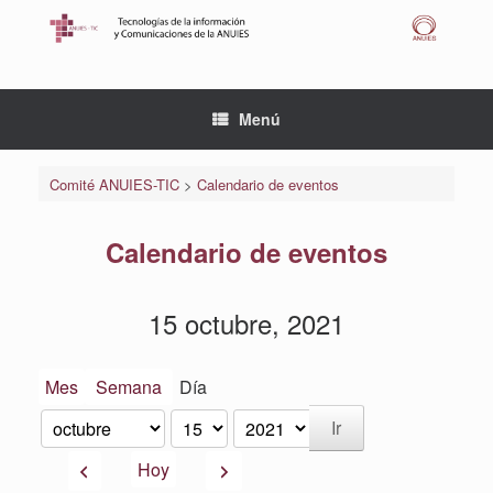
Saltar
al
contenido
Menú
Comité ANUIES-TIC
>
Calendario de eventos
Calendario de eventos
15 octubre, 2021
Mes
Semana
Día
Mes
Día
Año
Anterior
Siguiente
Hoy