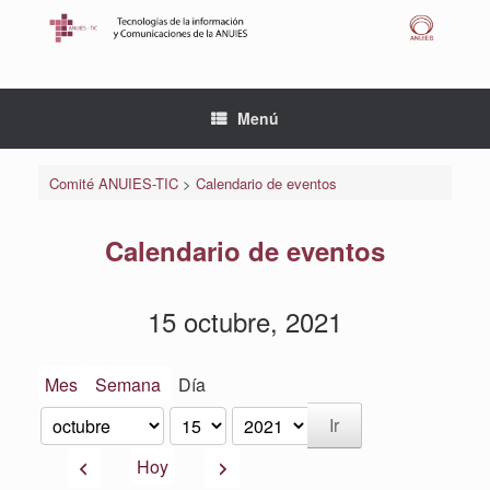
Saltar
al
contenido
Menú
Comité ANUIES-TIC
>
Calendario de eventos
Calendario de eventos
15 octubre, 2021
Mes
Semana
Día
Mes
Día
Año
Anterior
Siguiente
Hoy