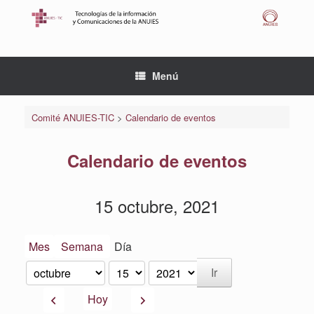
Saltar
al
contenido
Menú
Comité ANUIES-TIC
>
Calendario de eventos
Calendario de eventos
15 octubre, 2021
Mes
Semana
Día
Mes
Día
Año
Anterior
Siguiente
Hoy