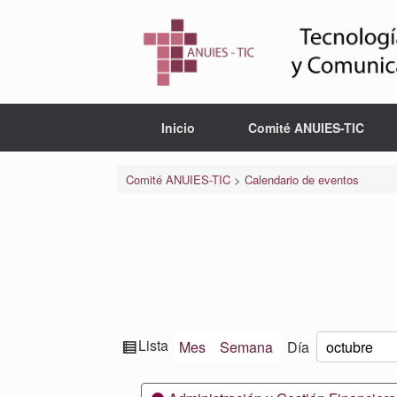
Saltar
al
contenido
Inicio
Comité ANUIES-TIC
Comité ANUIES-TIC
>
Calendario de eventos
Ver
Lista
Mes
Semana
Día
Mes
Día
Año
como
Categorías