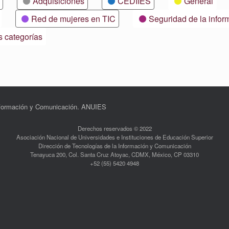
Adquisiciones
CEDIIES
General
Red de mujeres en TIC
Seguridad de la infor
s categorías
Información y Comunicación. ANUIES
Derechos reservados © 2022
Asociación Nacional de Universidades e Instituciones de Educación Superior
Dirección de Tecnologías de la Información y Comunicación
Tenayuca 200, Col. Santa Cruz Atoyac, CDMX, México, CP 03310
+52 (55) 5420 4948