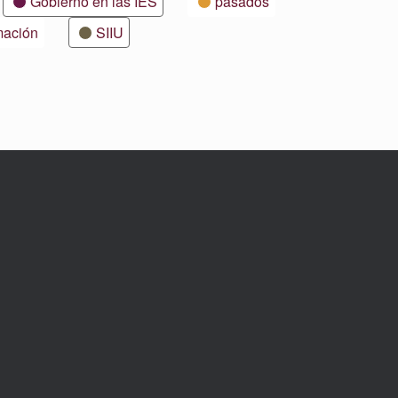
Gobierno en las IES
pasados
mación
SIIU