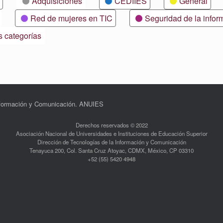
Adquisiciones
CEDIIES
General
Red de mujeres en TIC
Seguridad de la infor
s categorías
Información y Comunicación. ANUIES
Derechos reservados © 2022
Asociación Nacional de Universidades e Instituciones de Educación Superior
Dirección de Tecnologías de la Información y Comunicación
Tenayuca 200, Col. Santa Cruz Atoyac, CDMX, México, CP 03310
+52 (55) 5420 4948