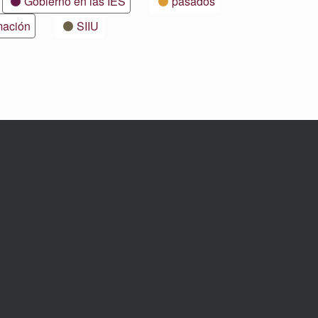
Gobierno en las IES
pasados
mación
SIIU