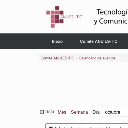
Saltar
al
contenido
Inicio
Comité ANUIES-TIC
Comité ANUIES-TIC
>
Calendario de eventos
Ver
Lista
Mes
Semana
Día
Mes
Día
Año
como
Categorías