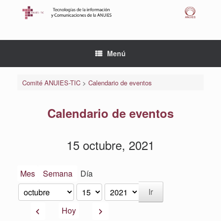
Saltar
al
contenido
Menú
Comité ANUIES-TIC
>
Calendario de eventos
Calendario de eventos
15 octubre, 2021
Mes
Semana
Día
Mes
Día
Año
Anterior
Siguiente
Hoy