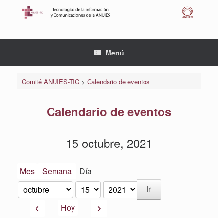
Saltar
al
contenido
Menú
Comité ANUIES-TIC
>
Calendario de eventos
Calendario de eventos
15 octubre, 2021
Mes
Semana
Día
Mes
Día
Año
Anterior
Siguiente
Hoy