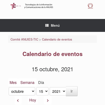
Saltar
al
contenido
Menú
Comité ANUIES-TIC
>
Calendario de eventos
Calendario de eventos
15 octubre, 2021
Mes
Semana
Día
Mes
Día
Año
Anterior
Siguiente
Hoy