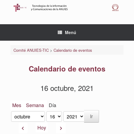
Saltar
al
contenido
Menú
Comité ANUIES-TIC
>
Calendario de eventos
Calendario de eventos
16 octubre, 2021
Mes
Semana
Día
Mes
Día
Año
Anterior
Siguiente
Hoy