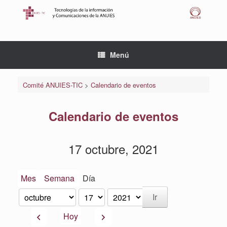
Saltar
al
contenido
Menú
Comité ANUIES-TIC
>
Calendario de eventos
Calendario de eventos
17 octubre, 2021
Mes
Semana
Día
Mes
Día
Año
Anterior
Siguiente
Hoy