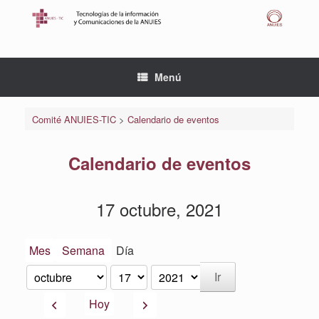
Saltar
al
contenido
Menú
Comité ANUIES-TIC
>
Calendario de eventos
Calendario de eventos
17 octubre, 2021
Mes
Semana
Día
Mes
Día
Año
Anterior
Siguiente
Hoy