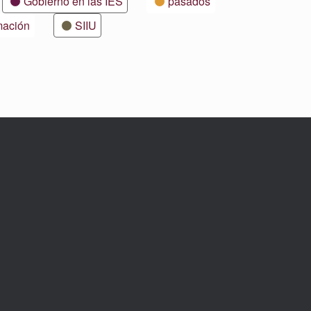
Gobierno en las IES
pasados
mación
SIIU