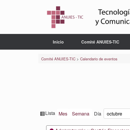
Saltar
al
contenido
Inicio
Comité ANUIES-TIC
Comité ANUIES-TIC
>
Calendario de eventos
Ver
Lista
Mes
Semana
Día
Mes
Día
Año
como
Categorías