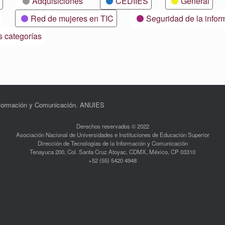
Adquisiciones
CEDIIES
General
Red de mujeres en TIC
Seguridad de la infor
s categorías
Información y Comunicación. ANUIES
Derechos reservados © 2022
Asociación Nacional de Universidades e Instituciones de Educación Superior
Dirección de Tecnologías de la Información y Comunicación
Tenayuca 200, Col. Santa Cruz Atoyac, CDMX, México, CP 03310
+52 (55) 5420 4948