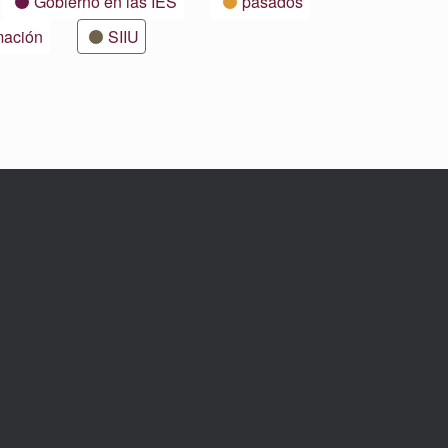
Gobierno en las IES
pasados
mación
SIIU