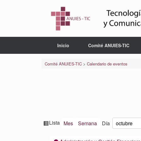
Saltar
al
contenido
Inicio
Comité ANUIES-TIC
Comité ANUIES-TIC
>
Calendario de eventos
Ver
Lista
Mes
Semana
Día
Mes
Día
Año
como
Categorías