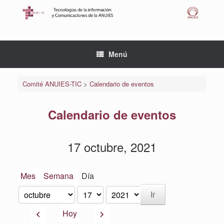
Saltar
al
contenido
Menú
Comité ANUIES-TIC
>
Calendario de eventos
Calendario de eventos
17 octubre, 2021
Mes
Semana
Día
Mes
Día
Año
Anterior
Siguiente
Hoy