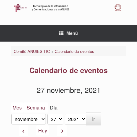
Saltar
al
contenido
Menú
Comité ANUIES-TIC
>
Calendario de eventos
Calendario de eventos
27 noviembre, 2021
Mes
Semana
Día
Mes
Día
Año
Anterior
Siguiente
Hoy