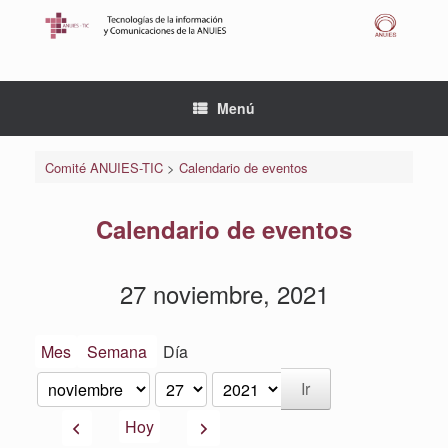
Saltar
al
contenido
Menú
Comité ANUIES-TIC
>
Calendario de eventos
Calendario de eventos
27 noviembre, 2021
Mes
Semana
Día
Mes
Día
Año
Anterior
Siguiente
Hoy