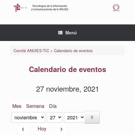
Saltar
al
contenido
Menú
Comité ANUIES-TIC
>
Calendario de eventos
Calendario de eventos
27 noviembre, 2021
Mes
Semana
Día
Mes
Día
Año
Anterior
Siguiente
Hoy