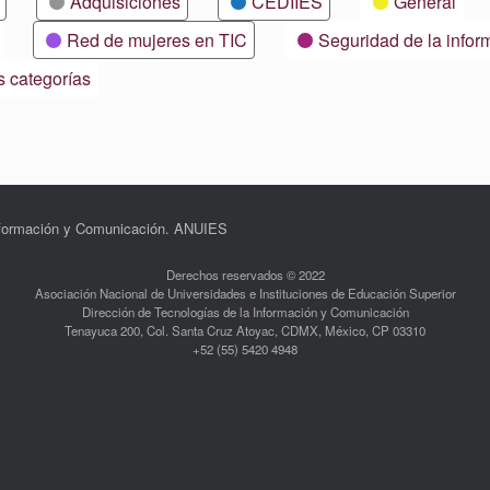
Adquisiciones
CEDIIES
General
Red de mujeres en TIC
Seguridad de la infor
s categorías
Información y Comunicación. ANUIES
Derechos reservados © 2022
Asociación Nacional de Universidades e Instituciones de Educación Superior
Dirección de Tecnologías de la Información y Comunicación
Tenayuca 200, Col. Santa Cruz Atoyac, CDMX, México, CP 03310
+52 (55) 5420 4948