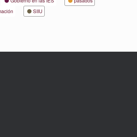
Gobierno en las IES
pasados
mación
SIIU