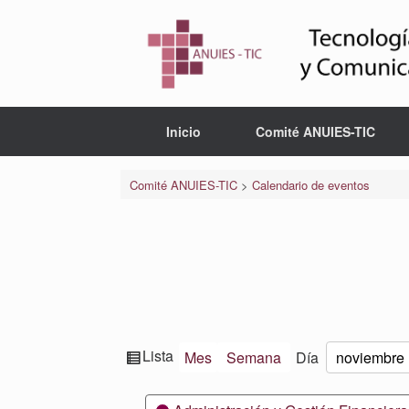
Saltar
al
contenido
Inicio
Comité ANUIES-TIC
Comité ANUIES-TIC
>
Calendario de eventos
Ver
Lista
Mes
Semana
Día
Mes
Día
Año
como
Categorías