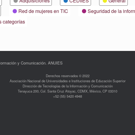
Adquisiciones
CEDIIES
General
Red de mujeres en TIC
Seguridad de la infor
s categorías
Información y Comunicación. ANUIES
Derechos reservados © 2022
Asociación Nacional de Universidades e Instituciones de Educación Superior
Dirección de Tecnologías de la Información y Comunicación
Tenayuca 200, Col. Santa Cruz Atoyac, CDMX, México, CP 03310
+52 (55) 5420 4948