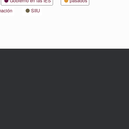
Gobierno en las IES
pasados
mación
SIIU