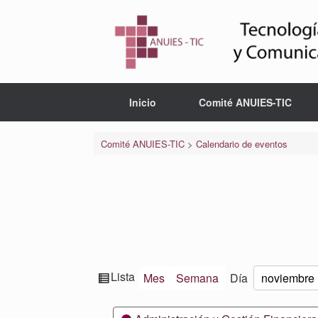
Saltar
al
contenido
Inicio
Comité ANUIES-TIC
Comité ANUIES-TIC
>
Calendario de eventos
Ver
Lista
Mes
Semana
Día
Mes
Día
Año
como
Categorías