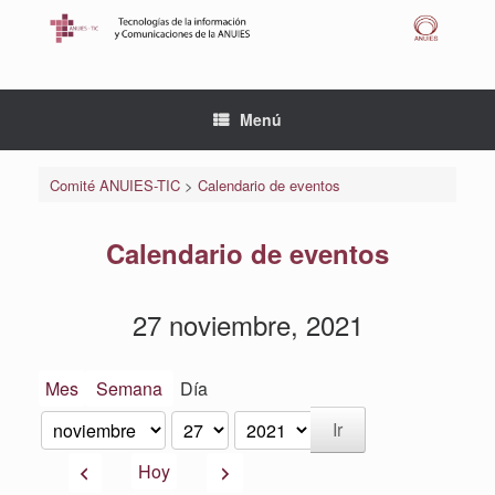
Saltar
al
contenido
Menú
Comité ANUIES-TIC
>
Calendario de eventos
Calendario de eventos
27 noviembre, 2021
Mes
Semana
Día
Mes
Día
Año
Anterior
Siguiente
Hoy