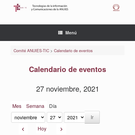
Saltar
al
contenido
Menú
Comité ANUIES-TIC
>
Calendario de eventos
Calendario de eventos
27 noviembre, 2021
Mes
Semana
Día
Mes
Día
Año
Anterior
Siguiente
Hoy