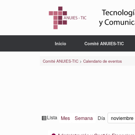
Saltar
al
contenido
Inicio
Comité ANUIES-TIC
Comité ANUIES-TIC
>
Calendario de eventos
Ver
Lista
Mes
Semana
Día
Mes
Día
Año
como
Categorías