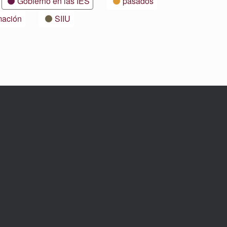
Gobierno en las IES
pasados
mación
SIIU