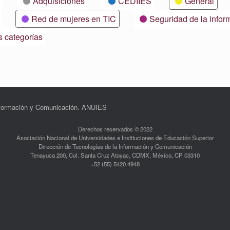
Adquisiciones
CEDIIES
General
Red de mujeres en TIC
Seguridad de la infor
s categorías
Información y Comunicación. ANUIES
Derechos reservados © 2022
Asociación Nacional de Universidades e Instituciones de Educación Superior
Dirección de Tecnologías de la Información y Comunicación
Tenayuca 200, Col. Santa Cruz Atoyac, CDMX, México, CP 03310
+52 (55) 5420 4948