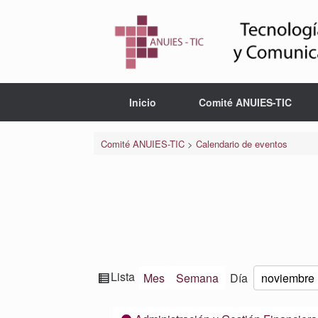
Saltar
al
contenido
Inicio
Comité ANUIES-TIC
Comité ANUIES-TIC
>
Calendario de eventos
Ver
Lista
Mes
Semana
Día
Mes
Día
Año
como
Categorías