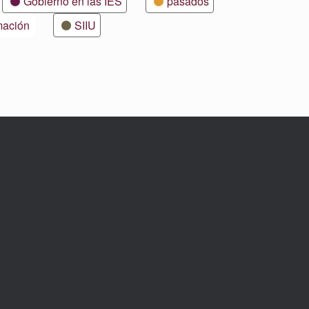
Gobierno en las IES
pasados
mación
SIIU