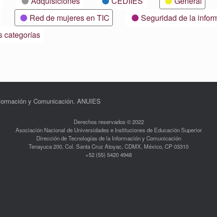
Adquisiciones
CEDIIES
General
Red de mujeres en TIC
Seguridad de la infor
s categorías
Información y Comunicación. ANUIES
Derechos reservados © 2022
Asociación Nacional de Universidades e Instituciones de Educación Superior
Dirección de Tecnologías de la Información y Comunicación
Tenayuca 200, Col. Santa Cruz Atoyac, CDMX, México, CP 03310
+52 (55) 5420 4948