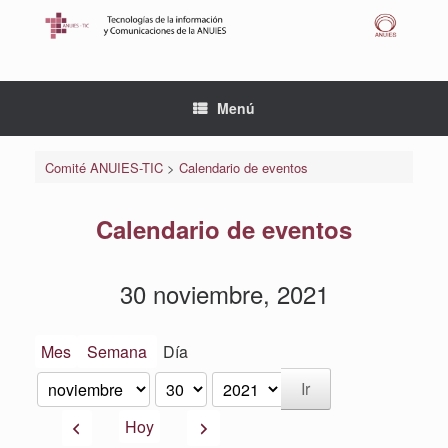
Saltar
al
contenido
Menú
Comité ANUIES-TIC
>
Calendario de eventos
Calendario de eventos
30 noviembre, 2021
Mes
Semana
Día
Mes
Día
Año
Anterior
Siguiente
Hoy