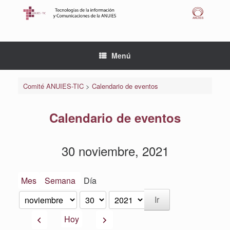
Saltar
al
contenido
Menú
Comité ANUIES-TIC
>
Calendario de eventos
Calendario de eventos
30 noviembre, 2021
Mes
Semana
Día
Mes
Día
Año
Anterior
Siguiente
Hoy