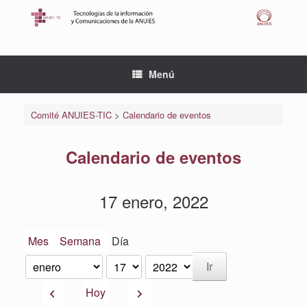
Saltar
al
contenido
Menú
Comité ANUIES-TIC
>
Calendario de eventos
Calendario de eventos
17 enero, 2022
Mes
Semana
Día
Mes
Día
Año
Anterior
Siguiente
Hoy